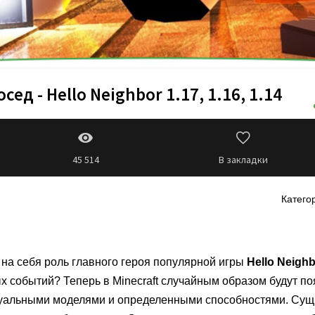
ед - Hello Neighbor 1.17, 1.16, 1.14
45 514
В закладки
Катего
ь на себя роль главного героя популярной игры
Hello Neigh
х событий? Теперь в Minecraft случайным образом будут п
дуальными моделями и определенными способностями. Сущн