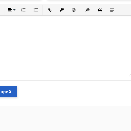
утый
еркнутый
Выравнивание
Нумерованный список
Маркированный список
Вставить ссылку
Вставить защищенную ссылку
Вставить смайлик
Вставка скрытого текста
Вставка цитаты
Вставка спо
тарий