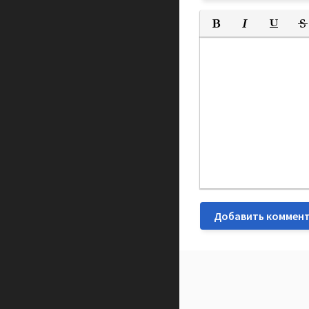
Полужирный
Курсив
Подчеркн
Зач
Добавить коммен