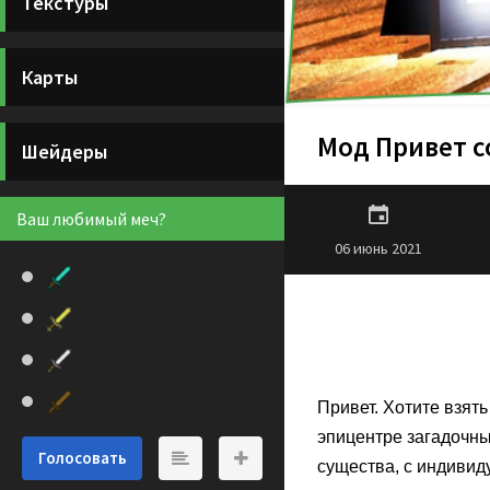
Текстуры
Карты
Мод Привет сос
Шейдеры
Ваш любимый меч?
06 июнь 2021
Привет. Хотите взят
эпицентре загадочны
Голосовать
существа, с индиви