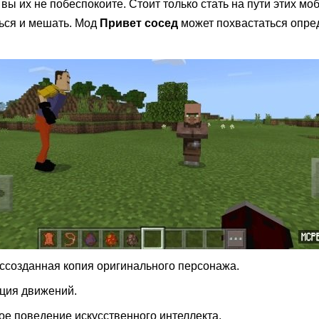
вы их не побеспокоите. Стоит только стать на пути этих моб
ться и мешать. Мод
Привет сосед
может похвастаться опр
ссозданная копия оригинального персонажа.
ция движений.
е поведение искусственного интеллекта.