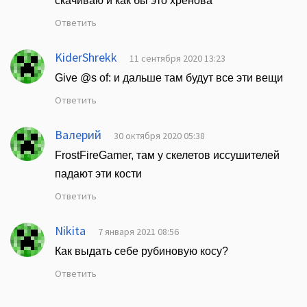
скачиваю и как бы это хренова
Ответить
KiderShrekk
11 сентября 2020 13:23
Give @s of: и дальше там будут все эти вещи
Ответить
Валерий
30 октября 2020 05:38
FrostFireGamer, там у скелетов иссушителей
падают эти кости
Ответить
Nikita
7 января 2021 08:56
Как выдать себе рубиновую косу?
Ответить